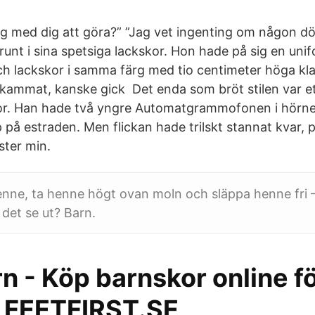
g med dig att göra?” ”Jag vet ingenting om någon död 
runt i sina spetsiga lackskor. Hon hade på sig en uni
h lackskor i samma färg med tio centimeter höga kla
 kammat, kanske gick Det enda som bröt stilen var et
or. Han hade två yngre Automatgrammofonen i hörnet 
p på estraden. Men flickan hade trilskt stannat kvar, 
ster min.
 henne, ta henne högt ovan moln och släppa henne fri 
 det se ut? Barn.
n - Köp barnskor online fö
en FEETFIRST.SE