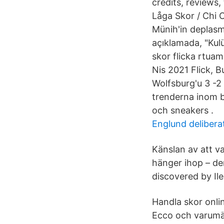
credits, reviews,
Låga Skor / Chi 
Münih'in deplasm
açıklamada, "Kul
skor flicka rtua
Nis 2021 Flick, 
Wolfsburg'u 3 -2
trenderna inom ba
och sneakers .
Englund delibera
Känslan av att va
hänger ihop – den
discovered by Il
Handla skor onli
Ecco och varumä