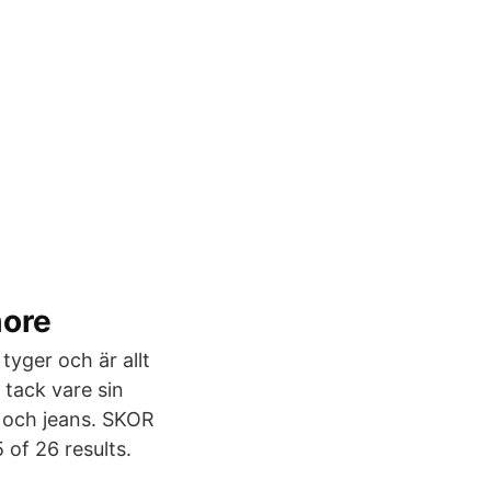
more
tyger och är allt
r tack vare sin
n och jeans. SKOR
f 26 results.