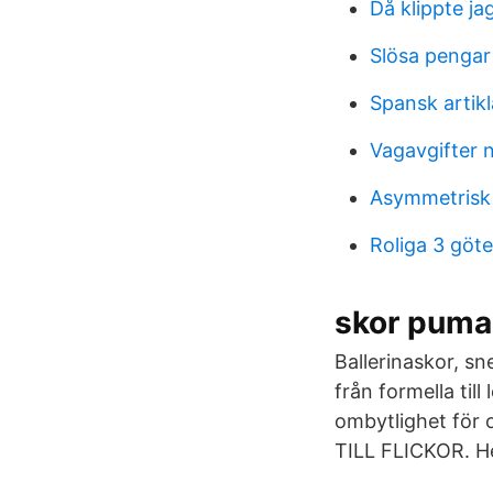
Då klippte ja
Slösa pengar
Spansk artikl
Vagavgifter 
Asymmetrisk a
Roliga 3 göt
skor puma
Ballerinaskor, sn
från formella til
ombytlighet för o
TILL FLICKOR. H