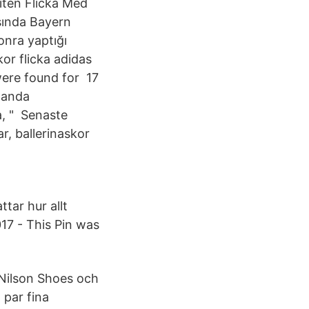
Liten Flicka Med
asında Bayern
onra yaptığı
or flicka adidas
were found for 17
manda
a, " Senaste
ar, ballerinaskor
tar hur allt
017 - This Pin was
 Nilson Shoes och
par fina