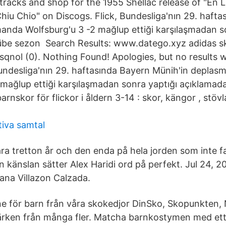
 tracks and shop for the 1955 Shellac release of "En 
Chiu Chio" on Discogs. Flick, Bundesliga'nın 29. haft
anda Wolfsburg'u 3 -2 mağlup ettiği karşılaşmadan s
übe sezon Search Results: www.datego.xyz adidas sk
msqnol (0). Nothing Found! Apologies, but no results 
Bundesliga'nın 29. haftasında Bayern Münih'in deplas
 mağlup ettiği karşılaşmadan sonra yaptığı açıklamad
rnskor för flickor i åldern 3-14 : skor, kängor , stövl
tiva samtal
ra tretton år och den enda på hela jorden som inte fat
 känslan sätter Alex Haridi ord på perfekt. Jul 24, 2
eana Villazon Calzada.
ne för barn från våra skokedjor DinSko, Skopunkten,
rken från många fler. Matcha barnkostymen med ett 