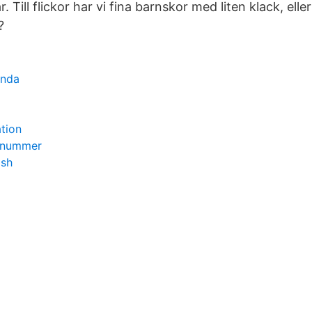
ar. Till flickor har vi fina barnskor med liten klack, elle
?
lunda
ation
onnummer
ash