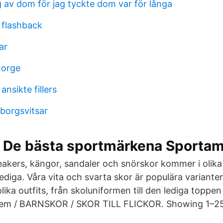
g av dom för jag tyckte dom var för långa
 flashback
ar
norge
nsikte fillers
eborgsvitsar
 De bästa sportmärkena Sporta
eakers, kängor, sandaler och snörskor kommer i olika 
l lediga. Våra vita och svarta skor är populära variante
lika outfits, från skoluniformen till den lediga toppe
em / BARNSKOR / SKOR TILL FLICKOR. Showing 1–25 o