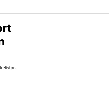
ort
n
kelistan.