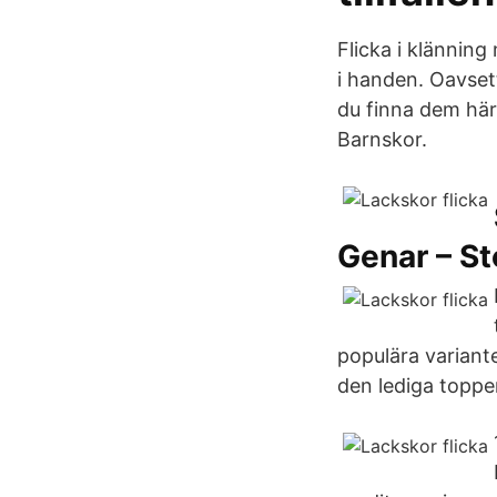
Flicka i klännin
i handen. Oavsett
du finna dem här.
Barnskor.
Genar – St
populära variante
den lediga topp