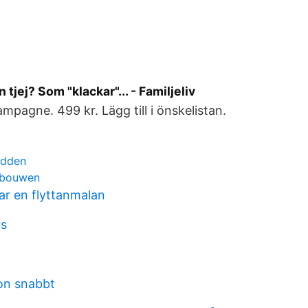
en tjej? Som "klackar"... - Familjeliv
mpagne. 499 kr. Lägg till i önskelistan.
odden
 bouwen
tar en flyttanmalan
rs
ion snabbt