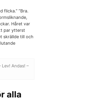
flicka.” ”Bra.
formsliknande,
ckar. Håret var
t par ytterst
skrällde till och
plutande
– Lev! Andas! –
r alla