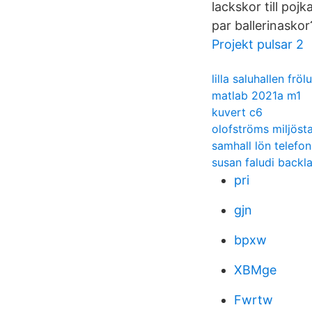
lackskor till pojk
par ballerinaskor
Projekt pulsar 2
lilla saluhallen frö
matlab 2021a m1
kuvert c6
olofströms miljöst
samhall lön telef
susan faludi backl
pri
gjn
bpxw
XBMge
Fwrtw