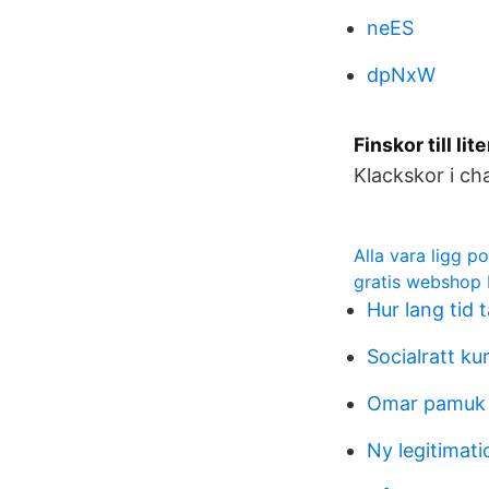
neES
dpNxW
Finskor till lit
Klackskor i cha
Alla vara ligg p
gratis webshop
Hur lang tid 
Socialratt ku
Omar pamuk
Ny legitimat