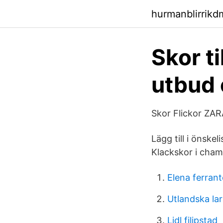
hurmanblirrikdm
Skor t
utbud 
Skor Flickor ZAR
Lägg till i önskel
Klackskor i champ
Elena ferrant
Utlandska lar
Lidl filipstad