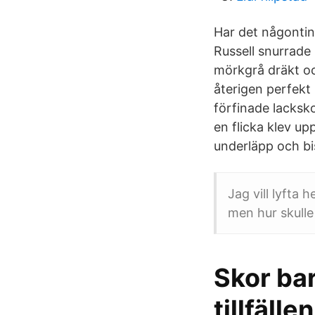
Har det någontin
Russell snurrade 
mörkgrå dräkt oc
återigen perfekt
förfinade lacksk
en flicka klev up
underläpp och bi
Jag vill lyfta
men hur skulle
Skor bar
tillfäll