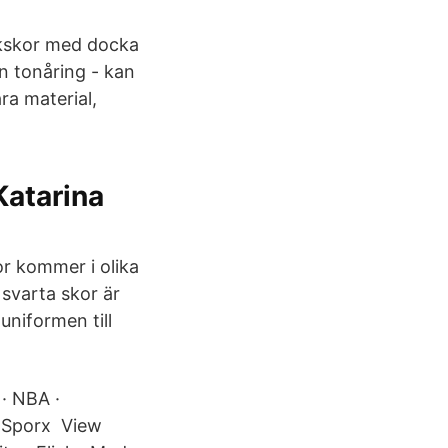
ckskor med docka
in tonåring - kan
åra material,
Katarina
or kommer i olika
h svarta skor är
uniformen till
 · NBA ·
 · Sporx View