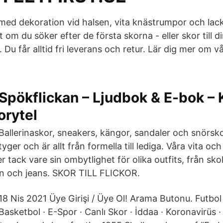
g med dekoration vid halsen, vita knästrumpor och la
 om du söker efter de första skorna - eller skor till d
 Du får alltid fri leverans och retur. Lär dig mer om v
Spökflickan – Ljudbok & E-bok – 
orytel
Ballerinaskor, sneakers, kängor, sandaler och snörsk
tyger och är allt från formella till lediga. Våra vita oc
r tack vare sin ombytlighet för olika outfits, från skol
en och jeans. SKOR TILL FLICKOR.
18 Nis 2021 Üye Girişi / Üye Ol! Arama Butonu. Futbol
Basketbol · E-Spor · Canlı Skor · İddaa · Koronavirüs